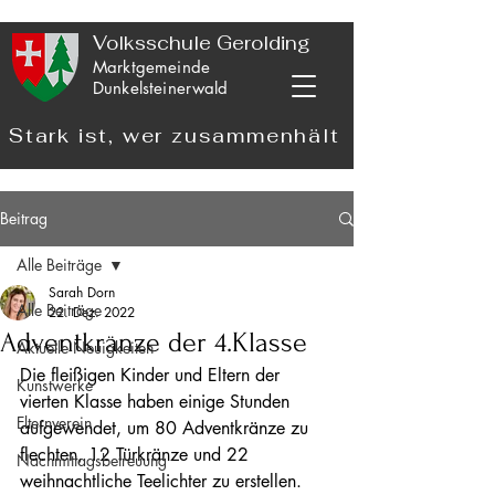
Volksschule Gerolding
Marktgemeinde
Dunkelsteinerwald
Stark ist, wer zusammenhält
Beitrag
Alle Beiträge
Sarah Dorn
Alle Beiträge
22. Dez. 2022
Adventkränze der 4.Klasse
Aktuelle Neuigkeiten
Die fleißigen Kinder und Eltern der 
Kunstwerke
vierten Klasse haben einige Stunden 
Elternverein
aufgewendet, um 80 Adventkränze zu 
flechten, 12 Türkränze und 22 
Nachmittagsbetreuung
weihnachtliche Teelichter zu erstellen. 