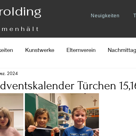
rolding
Neuigkeiten
mmenhält
keiten
Kunstwerke
Elternverein
Nachmittag
Dez. 2024
Adventskalender Türchen 15,1