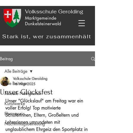
Volksschule Gerolding
Marktgemeinde
Dunkelsteinerwald
Stark ist, wer zusammenhält
Beitrag
Alle Beiträge
Volksschule Gerolding
Alle Beiträge
16. Mai 2025
Unser Glücksfest
Aktuelle Neuigkeiten
Unser "Glückslauf" am Freitag war ein 
Kunstwerke
voller Erfolg! Top motivierte 
Elternverein
SchülerInnen, Eltern, Großeltern und 
Lehrerinnen umrundeten mit 
Nachmittagsbetreuung
unglaublichem Ehrgeiz den Sportplatz in 