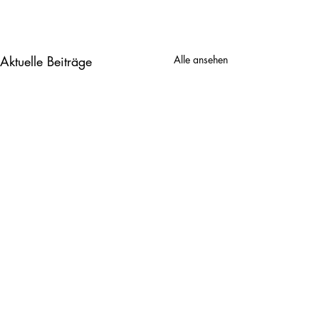
Aktuelle Beiträge
Alle ansehen
2. Klasse
3. Klasse