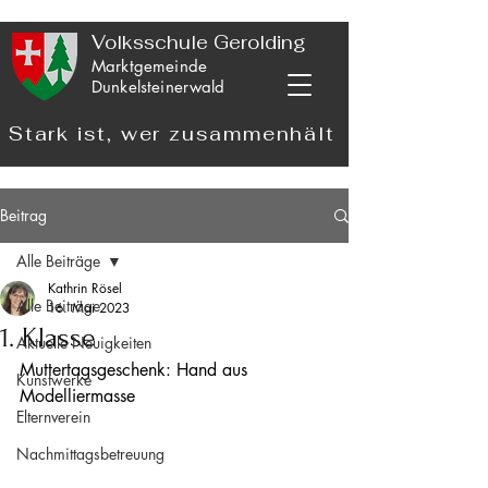
Volksschule Gerolding
Marktgemeinde
Dunkelsteinerwald
Stark ist, wer zusammenhält
Beitrag
Alle Beiträge
Kathrin Rösel
Alle Beiträge
16. Mai 2023
1. Klasse
Aktuelle Neuigkeiten
Muttertagsgeschenk: Hand aus 
Kunstwerke
Modelliermasse 
Elternverein
Nachmittagsbetreuung