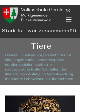
Volksschule Gerolding
Marktgemeinde
Dunkelsteinerwald
Stark ist, wer zusammenhält
Tiere
Unsere Haustiere sorgen nicht nur für
eine angenehme Lernatmosphäre,
sondern spielen auch eine
pädagogische Rolle. Sie helfen den
Kindern, von Anfang an Verantwortung
für andere Lebewesen zu übernehmen.