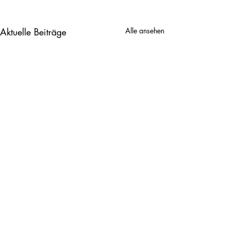
Aktuelle Beiträge
Alle ansehen
2. Klasse
3. Klasse
Kommentare