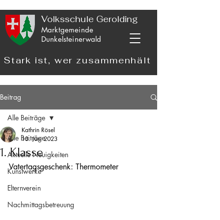
Volksschule Gerolding
Marktgemeinde
Dunkelsteinerwald
Stark ist, wer zusammenhält
Beitrag
Alle Beiträge
Kathrin Rösel
Alle Beiträge
13. Juni 2023
1. Klasse
Aktuelle Neuigkeiten
Vatertagsgeschenk: Thermometer
Kunstwerke
Elternverein
Nachmittagsbetreuung