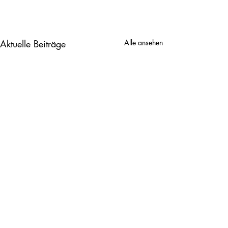
Aktuelle Beiträge
Alle ansehen
2. Klasse
3. Klasse