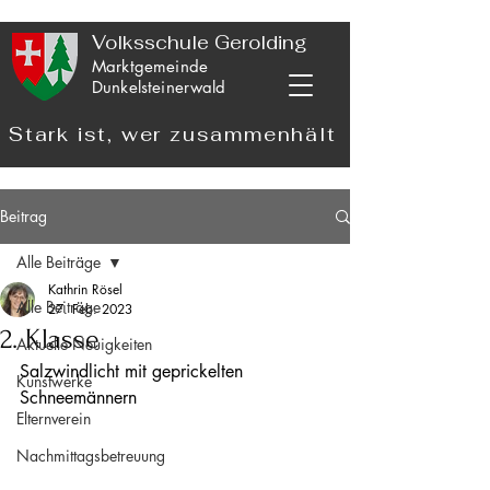
Volksschule Gerolding
Marktgemeinde
Dunkelsteinerwald
Stark ist, wer zusammenhält
Beitrag
Alle Beiträge
Kathrin Rösel
Alle Beiträge
27. Feb. 2023
2. Klasse
Aktuelle Neuigkeiten
Salzwindlicht mit geprickelten 
Kunstwerke
Schneemännern
Elternverein
Nachmittagsbetreuung