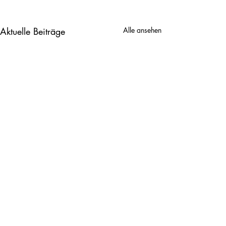
Aktuelle Beiträge
Alle ansehen
2. Klasse
3. Klasse
Kommentare