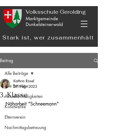
Volksschule Gerolding
Marktgemeinde
Dunkelsteinerwald
Stark ist, wer zusammenhält
Beitrag
Alle Beiträge
Kathrin Rösel
Alle Beiträge
27. Feb. 2023
3. Klasse
Aktuelle Neuigkeiten
Näharbeit "Schneemann"
Kunstwerke
Elternverein
Nachmittagsbetreuung