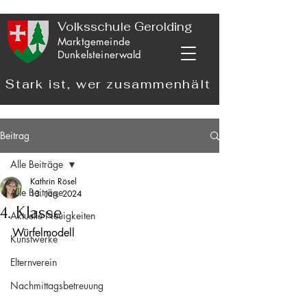
Volksschule Gerolding
Marktgemeinde
Dunkelsteinerwald
Stark ist, wer zusammenhält
Beitrag
Alle Beiträge
Kathrin Rösel
Alle Beiträge
13. Jan. 2024
4. Klasse
Aktuelle Neuigkeiten
Würfelmodell
Kunstwerke
Elternverein
Nachmittagsbetreuung