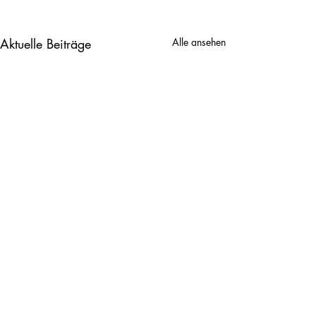
Aktuelle Beiträge
Alle ansehen
2. Klasse
3. Klasse
Kommentare