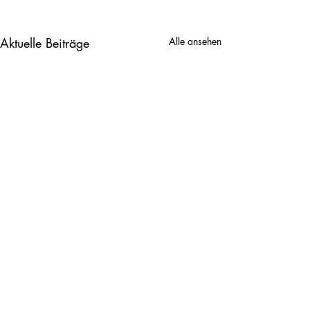
Aktuelle Beiträge
Alle ansehen
2. Klasse
3. Klasse
Kommentare