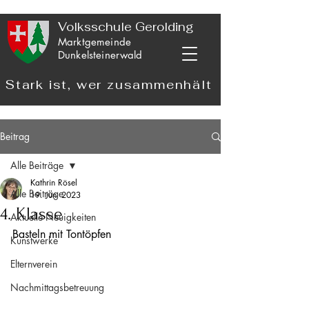
Volksschule Gerolding
Marktgemeinde
Dunkelsteinerwald
Stark ist, wer zusammenhält
Beitrag
Alle Beiträge
Kathrin Rösel
Alle Beiträge
19. Juni 2023
4. Klasse
Aktuelle Neuigkeiten
Basteln mit Tontöpfen
Kunstwerke
Elternverein
Nachmittagsbetreuung