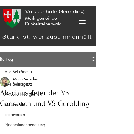
Volksschule Gerolding
Marktgemeinde
Dunkelsteinerwald
Stark ist, wer zusammenhält
Beitrag
Alle Beiträge
Mario Seltenheim
Alle Beiträge
3. Juli 2023
Abschlussfeier der VS
Aktuelle Neuigkeiten
Gansbach und VS Gerolding
Kunstwerke
Elternverein
Nachmittagsbetreuung