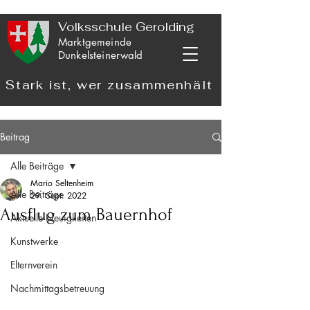
Volksschule Gerolding
Marktgemeinde
Dunkelsteinerwald
Stark ist, wer zusammenhält
Beitrag
Alle Beiträge
Mario Seltenheim
Alle Beiträge
29. Sept. 2022
Ausflug zum Bauernhof
Aktuelle Neuigkeiten
Kunstwerke
Elternverein
Nachmittagsbetreuung