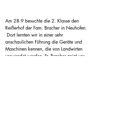
Am 28.9 besuchte die 2. Klasse den 
Reißerhof der Fam. Bracher in Neuhofen. 
 Dort lernten wir in einer sehr 
anschaulichen Führung die Geräte und 
Maschinen kennen, die von Landwirten 
verwendet werden. Fr. Bracher zeigt uns 
auch die verschiedenen Getreidesorten, 
die am Hof angebaut werden und 
pflanzte mit uns einen Baum. Das 
Highlight war am Schluss das Ferkel- und 
Hundestreicheln, von dem die Kinder 
hellauf begeistert waren. Danke für 
diesen sehr informativen und spannenden 
Vormittag! 
Aktuelle Beiträge
Alle ansehen