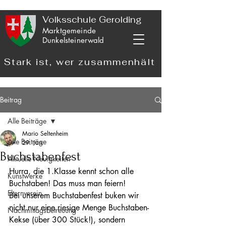
Volksschule Gerolding
Marktgemeinde
Dunkelsteinerwald
Stark ist, wer zusammenhält
Beitrag
Alle Beiträge
Mario Seltenheim
Alle Beiträge
29. Jan.
Buchstabenfest
Aktuelle Neuigkeiten
Hurra, die 1.Klasse kennt schon alle 
Kunstwerke
Buchstaben! Das muss man feiern!
Elternverein
Bei unserem Buchstabenfest buken wir 
nicht nur eine riesige Menge Buchstaben-
Nachmittagsbetreuung
Kekse (über 300 Stück!), sondern 