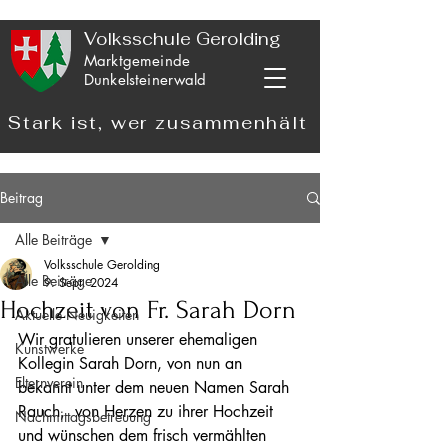
Volksschule Gerolding
Marktgemeinde
Dunkelsteinerwald
Stark ist, wer zusammenhält
Beitrag
Alle Beiträge
Volksschule Gerolding
Alle Beiträge
9. Sept. 2024
Hochzeit von Fr. Sarah Dorn
Aktuelle Neuigkeiten
Wir gratulieren unserer ehemaligen 
Kunstwerke
Kollegin Sarah Dorn, von nun an 
Elternverein
bekannt unter dem neuen Namen Sarah 
Rauch,  von Herzen zu ihrer Hochzeit 
Nachmittagsbetreuung
und wünschen dem frisch vermählten 