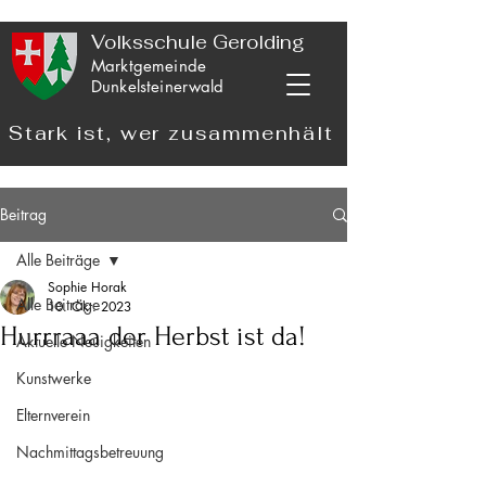
Volksschule Gerolding
Marktgemeinde
Dunkelsteinerwald
Stark ist, wer zusammenhält
Beitrag
Alle Beiträge
Sophie Horak
Alle Beiträge
10. Okt. 2023
Hurrraaa der Herbst ist da!
Aktuelle Neuigkeiten
Kunstwerke
Elternverein
Nachmittagsbetreuung