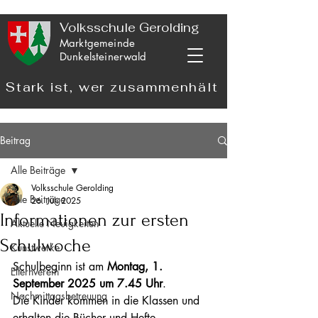
Volksschule Gerolding
Marktgemeinde
Dunkelsteinerwald
Stark ist, wer zusammenhält
Beitrag
Alle Beiträge
Volksschule Gerolding
Alle Beiträge
26. Juli 2025
Informationen zur ersten
Aktuelle Neuigkeiten
Schulwoche
Kunstwerke
Schulbeginn ist am 
Montag, 1. 
Elternverein
September 2025 um 7.45 Uhr
.
Nachmittagsbetreuung
Die Kinder kommen in die Klassen und 
erhalten die Bücher und Hefte.