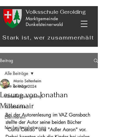
Volksschule Gerolding
Marktgemeinde
Dunkelsteinerwald
Stark ist, wer zusammenhält
Beitrag
Alle Beiträge
Mario Seltenheim
Alle Beiträge
6. März 2024
Lesung von Jonathan
Aktuelle Neuigkeiten
Mittermair
Kunstwerke
Bei der Autorenlesung im VAZ Gansbach 
Elternverein
stellte der Autor seine beiden Bücher 
Nachmittagsbetreuung
"Carla Cakao" und "Adler Aaron" vor. 
Dabei konnten sich die Kinder bei vielen 