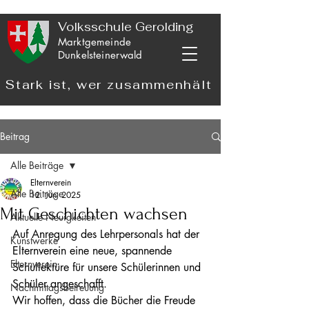
Volksschule Gerolding
Marktgemeinde
Dunkelsteinerwald
Stark ist, wer zusammenhält
Beitrag
Alle Beiträge
Elternverein
Alle Beiträge
12. Juni 2025
Mit Geschichten wachsen
Aktuelle Neuigkeiten
Auf Anregung des Lehrpersonals hat der 
Kunstwerke
Elternverein eine neue, spannende 
Elternverein
Schullektüre für unsere Schülerinnen und 
Schüler angeschafft.
Nachmittagsbetreuung
Wir hoffen, dass die Bücher die Freude 