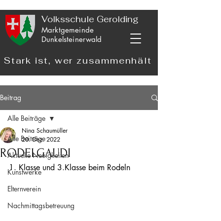
Volksschule Gerolding
Marktgemeinde
Dunkelsteinerwald
Stark ist, wer zusammenhält
Beitrag
Alle Beiträge
Nina Schaumüller
Alle Beiträge
20. Dez. 2022
RODELGAUDI
Aktuelle Neuigkeiten
1. Klasse und 3.Klasse beim Rodeln 
Kunstwerke
Elternverein
Nachmittagsbetreuung