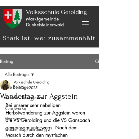
Volksschule Gerolding
Marktgemeinde
Dunkelsteinerwald
Stark ist, wer zusammenhält
Beitrag
Alle Beiträge
Volksschule Gerolding
Alle Beiträge
11. Okt. 2025
Wandertag zur Aggstein
Aktuelle Neuigkeiten
Bei unserer sehr nebeligen 
Kunstwerke
Herbstwanderung zur Aggstein waren 
Elternverein
die VS Gerolding und die VS Gansbach 
gemeinsam unterwegs. Nach dem 
Nachmittagsbetreuung
Marsch durch den mystischen 