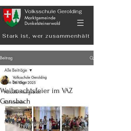
Volksschule Gerolding
Marktgemeinde
Dunkelsteinerwald
Stark ist, wer zusammenhält
Beitrag
Alle Beiträge
Volksschule Gerolding
Alle Beiträge
25. Dez. 2025
Weihnachtsfeier im VAZ
Aktuelle Neuigkeiten
Gansbach
Kunstwerke
Elternverein
Nachmittagsbetreuung