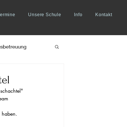
Termine
Unsere Schule
Info
Kontakt
sbetreuung
el
schachtel" 
Team 
n haben.